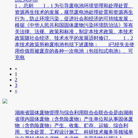
1． 总则 1．1 为引导废电池环境管理和处理处置、
资源再生技术的发展，规范废电池处理处置和资源再生
行为，防止环境污染，促进社会和经济的可持续发展，
根据《中华人民共和国固体废物污染环境防治法》等有
关法律、法规、政策和标准，制定本技术政策。本技术
政策随社会经济、技术水平的发展适时修订。 1．2
本技术政策所称废电池包括下述废物： l已经失去使
用价值而被废弃的各种一次电池（包括扣式电池）、可
充电
«
1
2
3
»
湖南省固体废物管理与综合利用联合会联合会是由湖南
省境内固体废物（含危险废物）产生单位和从事固体废
物（含危险废物）产生、收集、贮存、运输、综合利
用、安全处置、工程设计施工、科研技术服务等领域单